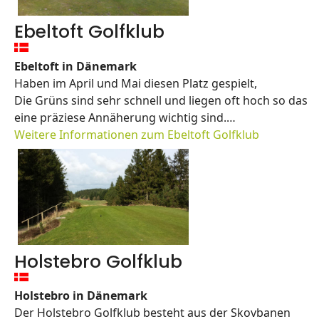
Trockenperiode spielen.
Ebeltoft Golfklub
Der Club biete auch einen Jedermanns Platz. Hier kann
man gerne mit der Familie oder Freunden, die nicht
Ebeltoft in Dänemark
golfen einen schönen Tag verbringen.
Haben im April und Mai diesen Platz gespielt,
Die Grüns sind sehr schnell und liegen oft hoch so das
Banguide
eine präziese Annäherung wichtig sind.
Habe in den 2 Wochen 5 mal dort gespielt.
Weitere Informationen zum Ebeltoft Golfklub
Die Clubmitglieder dort sind sehr nett und Hilfbereit.
Zwei der Paar 3 - Löcher haben es in sich und sind
sehr schwer anzuspielen.
Das swierigste Paar 3 loch ist jedoch das loch 15.
Mit einer Länge von 186 (Gelb) und mit einer Schlucht,
die es zu überwinden gilt, ist dieses Loch ein sehr
Anspruchvolles Loch.
Holstebro Golfklub
Ich würde und werde hier gerne wieder spielen.
Holstebro in Dänemark
Der Holstebro Golfklub besteht aus der Skovbanen