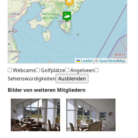
Leaflet
|
©
OpenStreetMap
Webcams
Golfplätze
Angelseen
Sehenswürdigkeiten
Bilder von weiteren Mitgliedern