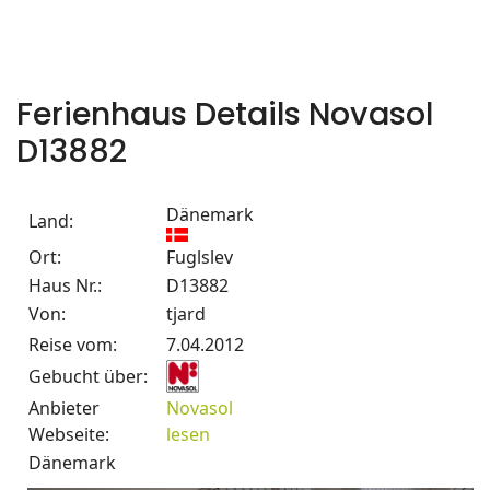
Ferienhaus Details Novasol
D13882
Dänemark
Land:
Ort:
Fuglslev
Haus Nr.:
D13882
Von:
tjard
Reise vom:
7.04.2012
Gebucht über:
Anbieter
Novasol
Webseite:
lesen
Dänemark