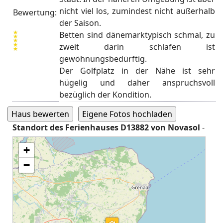
nicht viel los, zumindest nicht außerhalb
Bewertung:
der Saison.
Betten sind dänemarktypisch schmal, zu
zweit darin schlafen ist
gewöhnungsbedürftig.
Der Golfplatz in der Nähe ist sehr
hügelig und daher anspruchsvoll
bezüglich der Kondition.
Standort des Ferienhauses D13882 von Novasol
-
Geodaten 56° 16' 46'' N,10° 42' 30'' E
+
−