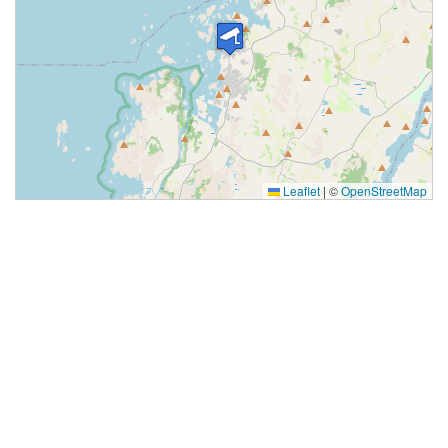
Leaflet
|
©
OpenStreetMap