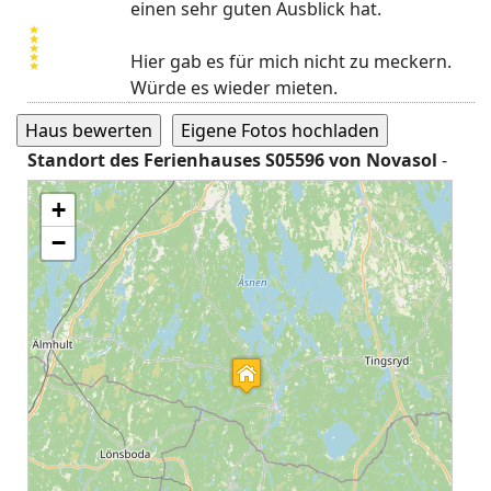
einen sehr guten Ausblick hat.
Hier gab es für mich nicht zu meckern.
Würde es wieder mieten.
Standort des Ferienhauses S05596 von Novasol
-
Geodaten 56° 29' 24'' N,14° 36' 37'' E
+
−