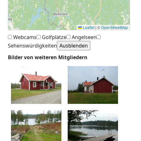
Leaflet
|
©
OpenStreetMap
Webcams
Golfplätze
Angelseen
Sehenswürdigkeiten
Bilder von weiteren Mitgliedern